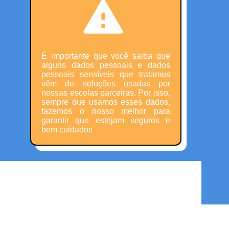
É importante que você saiba que
alguns dados pessoais e dados
pessoais sensíveis que tratamos
vêm de soluções usadas por
nossas escolas parceiras. Por isso,
sempre que usamos esses dados,
fazemos o nosso melhor para
garantir que estejam seguros e
bem cuidados