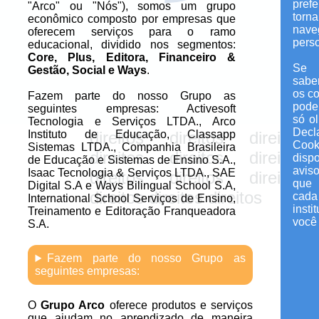
prefe
"Arco" ou "Nós"), somos um grupo
direitos direitos direitos
tor
econômico composto por empresas que
nav
oferecem serviços para o ramo
direitos direitos direitos
perso
educacional, dividido nos segmentos:
direitos direitos direitos
Core, Plus, Editora, Financeiro &
Se 
Gestão, Social e Ways
.
direitos direitos direitos
sabe
os c
direitos direitos direitos
Fazem parte do nosso Grupo as
pode 
seguintes empresas: Activesoft
direitos direitos direitos
só o
Tecnologia e Serviços LTDA., Arco
Dec
Instituto de Educação, Classapp
direitos direitos direitos
Cook
Sistemas LTDA., Companhia Brasileira
direitos direitos direitos
dis
de Educação e Sistemas de Ensino S.A.,
avis
Isaac Tecnologia & Serviços LTDA., SAE
direitos direitos direitos
que
Digital S.A e Ways Bilingual School S.A,
direitos direitos direitos
ca
International School Serviços de Ensino,
inst
Treinamento e Editoração Franqueadora
você 
S.A.
Fazem parte do nosso Grupo as
seguintes empresas:
O
Grupo Arco
oferece produtos e serviços
que ajudam no aprendizado de maneira